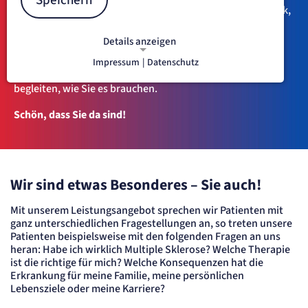
Speichern
Die Marianne-Strauß-Klinik ist die neurologische Fachklinik,
die sich auf die Behandlung der Multiplen Sklerose und
verwandter Erkrankungen spezialisiert hat. Dank eines
Details anzeigen
deutschlandweit einzigartigen Konzeptes und einer
besonderen Infrastruktur sind wir in der Lage, unsere
Impressum
|
Datenschutz
NOTWENDIGE COOKIES
Patienten durch alle Stadien ihrer Erkrankung so zu
Notwendige Cookies ermöglichen
begleiten, wie Sie es brauchen.
grundlegende Funktionen und sind für
die einwandfreie Funktion der Website
Schön, dass Sie da sind!
erforderlich.
etracker Sitzungs-Cookie
Wir sind etwas Besonderes – Sie auch!
Name:
et_oi_v2
Mit unserem Leistungsangebot sprechen wir Patienten mit
Anbieter:
ganz unterschiedlichen Fragestellungen an, so treten unsere
etracker GmbH
Patienten beispielsweise mit den folgenden Fragen an uns
Zweck:
heran: Habe ich wirklich Multiple Sklerose? Welche Therapie
Opt-In Cookie speichert die Entscheidung des Besuchers, wenn auf der Seite des
Kunden das Tracking Opt-In ausgespielt wird. Wird auch für ein eventuelles Opt-Out
ist die richtige für mich? Welche Konsequenzen hat die
verwendet.
Erkrankung für meine Familie, meine persönlichen
Cookie Laufzeit:
Lebensziele oder meine Karriere?
"no" - 50 Jahre, "yes" - 480 Tage