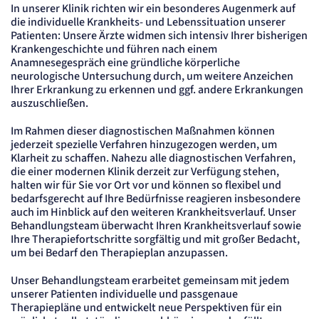
In unserer Klinik richten wir ein besonderes Augenmerk auf
Content-Management-System-
die individuelle Krankheits- und Lebenssituation unserer
Cookie
Patienten: Unsere Ärzte widmen sich intensiv Ihrer bisherigen
Krankengeschichte und führen nach einem
Name:
Anamnesegespräch eine gründliche körperliche
fe_typo_user
neurologische Untersuchung durch, um weitere Anzeichen
Anbieter:
Ihrer Erkrankung zu erkennen und ggf. andere Erkrankungen
TYPO3
auszuschließen.
Zweck:
Dient der Identifizierung eines Anwenders und der besseren Bedienerführung.
Im Rahmen dieser diagnostischen Maßnahmen können
Cookie Laufzeit:
jederzeit spezielle Verfahren hinzugezogen werden, um
Session
Klarheit zu schaffen. Nahezu alle diagnostischen Verfahren,
die einer modernen Klinik derzeit zur Verfügung stehen,
Sitzungs-Cookie
halten wir für Sie vor Ort vor und können so flexibel und
bedarfsgerecht auf Ihre Bedürfnisse reagieren insbesondere
Name:
auch im Hinblick auf den weiteren Krankheitsverlauf. Unser
PHPSESSID
Behandlungsteam überwacht Ihren Krankheitsverlauf sowie
Anbieter:
Ihre Therapiefortschritte sorgfältig und mit großer Bedacht,
Artemed SE
um bei Bedarf den Therapieplan anzupassen.
Zweck:
Behält die Zustände des Benutzers bei allen Seitenanfragen bei.
Unser Behandlungsteam erarbeitet gemeinsam mit jedem
Cookie Laufzeit:
unserer Patienten individuelle und passgenaue
Session
Therapiepläne und entwickelt neue Perspektiven für ein