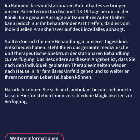
Zweck:
Erkennung, ob bei dem Besucher die Scrolltiefe gemessen wird.
Im Rahmen ihres vollstationären Aufenthaltes verbringen
unsere Patienten im Durchschnitt 18-19 Tage bei uns in der
Cookie Laufzeit:
24 Std.
Klinik. Eine genaue Aussage zur Dauer Ihres Aufenthaltes
kann jedoch nur Ihr behandelnder Arzt treffen, da dies vom
individuellen Krankheitsverlauf des Einzelfalles abhängt.
Sollten Sie sich für eine Behandlung in unserer Tagesklinik
entschieden haben, steht Ihnen das gesamte medizinische
und therapeutische Spektrum der stationären Behandlung
zur Verfügung. Das Besondere an diesem Angebot ist, dass Sie
nach den individuell geplanten Therapieeinheiten wieder
nach Hause in Ihr familiäres Umfeld gehen und so weiter an
Ihrem normalen Leben teilhaben können.
Natürlich können Sie sich auch ambulant bei uns behandeln
lassen. Hierfür stehen Ihnen verschiedene Möglichkeiten zur
Verfügung.
Weitere Informationen