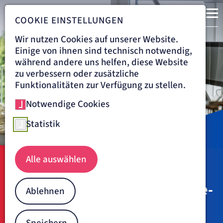
COOKIE EINSTELLUNGEN
Wir nutzen Cookies auf unserer Website.
Einige von ihnen sind technisch notwendig,
während andere uns helfen, diese Website
zu verbessern oder zusätzliche
Funktionalitäten zur Verfügung zu stellen.
Notwendige Cookies
Statistik
Alle auswählen
Navigationspfad
MSK
AUFENTHALT
Ihr Aufenthalt in der Marianne-
Ablehnen
Strauß-Klinik