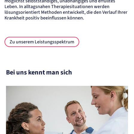
möglichst selbstständiges, unabhängiges und erfülltes
Einverständnis-Cookie
Leben. In alltagsnahen Therapiesituationen werden
lösungsorientiert Methoden entwickelt, die den Verlauf Ihrer
Name:
Krankheit positiv beeinflussen können.
cookie_consent
Anbieter:
Artemed SE
Zweck:
Speichert den Zustimmungsstatus des Benutzers für Cookies auf der aktuellen
Zu unserem Leistungsspektrum
Domäne.
Cookie Laufzeit:
1 Jahr
Bei uns kennt man sich
STATISTIK
Statistik Cookies erfassen Informationen
anonym. Diese Informationen helfen uns
zu verstehen, wie unsere Besucher unsere
Website nutzen.
etracker Analytics
Name:
_et_coid
Anbieter: