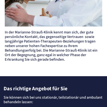
etracker GmbH
Zweck:
Cookie Erkennung
Cookie Laufzeit:
2 Jahre
Ärztin kümmert sich um Patient*in
etracker Analytics
In der Marianne-Strauß-Klinik kennt man sich, der gute
persönliche Kontakt, das gegenseitige Vertrauen sowie
Name:
langjährige Patienten-Therapeuten-Beziehungen tragen
et_allow_cookies
neben unserer hohen Fachexpertise zu Ihrem
Anbieter:
Behandlungserfolg bei. Die Marianne-Strauß-Klinik ist ein
etracker GmbH
Ort der Begegnung, ganz egal in welcher Phase der
Zweck:
Erkrankung Sie sich gerade befinden.
Es erlaubt eTracker Cookies zu setzen.
Cookie Laufzeit:
480 Tage
etracker Analytics
Das richtige Angebot für Sie
Name:
isSdEnabled
Sie können sich bei uns stationär, teilstationär und ambulant
Anbieter:
behandeln lassen:
etracker GmbH