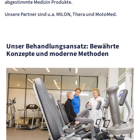
abgestimmte Medizin Produkte.
Content-Management-System-
Cookie
Unsere Partner sind u.a. MILON, Thera und MotoMed.
Name:
fe_typo_user
Anbieter:
TYPO3
Unser Behandlungsansatz: Bewährte
Zweck:
Konzepte und moderne Methoden
Dient der Identifizierung eines Anwenders und der besseren Bedienerführung.
Cookie Laufzeit:
Session
Sitzungs-Cookie
Name:
PHPSESSID
Anbieter:
Artemed SE
Zweck:
Behält die Zustände des Benutzers bei allen Seitenanfragen bei.
Cookie Laufzeit:
Session