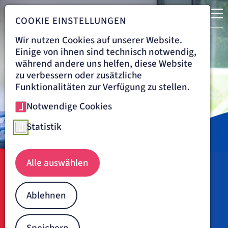
COOKIE EINSTELLUNGEN
Wir nutzen Cookies auf unserer Website.
Einige von ihnen sind technisch notwendig,
während andere uns helfen, diese Website
zu verbessern oder zusätzliche
Funktionalitäten zur Verfügung zu stellen.
Notwendige Cookies
Statistik
Alle auswählen
Navigationspfad
MSK
BEHANDLUNG
THERAPIE
MEDIZINISCHE TRAININGSTHERAPIE (MTT)
Ablehnen
Medizinische
Trainingstherapie bei MS