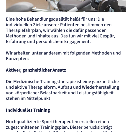
Einverständnis-Cookie
Name:
cookie_consent
Eine hohe Behandlungsqualität heißt für uns: Die
individuellen Ziele unserer Patienten bestimmen den
Anbieter:
Artemed SE
Therapiefahrplan, wir wählen die dafür passenden
Methoden und Inhalte aus. Das tun wir mit viel Gespür,
Zweck:
Speichert den Zustimmungsstatus des Benutzers für Cookies auf der aktuellen
Erfahrung und persönlichem Engagement.
Domäne.
Cookie Laufzeit:
Wir arbeiten unter anderem mit folgenden Methoden und
1 Jahr
Konzepten:
Aktiver, ganzheitlicher Ansatz
STATISTIK
Statistik Cookies erfassen Informationen
anonym. Diese Informationen helfen uns
Die Medizinische Trainingstherapie ist eine ganzheitliche
und aktive Therapieform. Aufbau und Wiederherstellung
zu verstehen, wie unsere Besucher unsere
von körperlicher Belastbarkeit und Leistungsfähigkeit
Website nutzen.
stehen im Mittelpunkt.
etracker Analytics
Individuelles Training
Hochqualifizierte Sporttherapeuten erstellen einen
Name:
_et_coid
zugeschnittenen Trainingsplan. Dieser berücksichtigt
Anbieter: