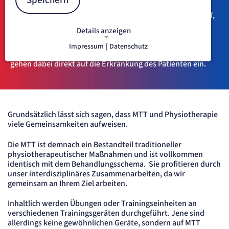
Speichern
Die Bezeichnung
Medizinische Trainingstherapie
, kurz MTT,
steht für ein modernes Bewegungsprogramm, welches für
Details anzeigen
den langsamen Aufbau und die langfristige
Wiederherstellung von Kondition, Kraft, Ausdauer,
Impressum
|
Datenschutz
NOTWENDIGE COOKIES
Koordination und Beweglichkeit konzipiert wurde. Wir
Notwendige Cookies ermöglichen
gehen dabei direkt auf die Erkrankung des Patienten ein.
grundlegende Funktionen und sind für
die einwandfreie Funktion der Website
erforderlich.
Grundsätzlich lässt sich sagen, dass MTT und Physiotherapie
etracker Sitzungs-Cookie
viele Gemeinsamkeiten aufweisen.
Name:
Die MTT ist demnach ein Bestandteil traditioneller
et_oi_v2
physiotherapeutischer Maßnahmen und ist vollkommen
Anbieter:
identisch mit dem Behandlungsschema. Sie profitieren durch
etracker GmbH
unser interdisziplinäres Zusammenarbeiten, da wir
Zweck:
gemeinsam an Ihrem Ziel arbeiten.
Opt-In Cookie speichert die Entscheidung des Besuchers, wenn auf der Seite des
Kunden das Tracking Opt-In ausgespielt wird. Wird auch für ein eventuelles Opt-Out
verwendet.
Inhaltlich werden Übungen oder Trainingseinheiten an
Cookie Laufzeit:
verschiedenen Trainingsgeräten durchgeführt. Jene sind
"no" - 50 Jahre, "yes" - 480 Tage
allerdings keine gewöhnlichen Geräte, sondern auf MTT