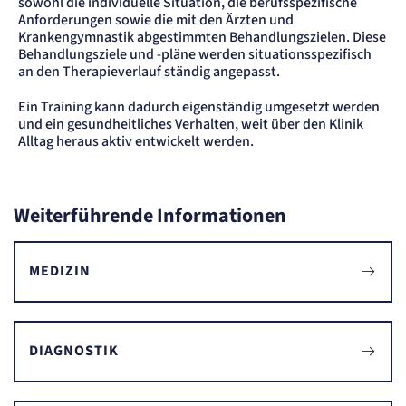
sowohl die individuelle Situation, die berufsspezifische
etracker GmbH
Anforderungen sowie die mit den Ärzten und
Zweck:
Krankengymnastik abgestimmten Behandlungszielen. Diese
Cookie Erkennung
Behandlungsziele und -pläne werden situationsspezifisch
Cookie Laufzeit:
an den Therapieverlauf ständig angepasst.
2 Jahre
Ein Training kann dadurch eigenständig umgesetzt werden
etracker Analytics
und ein gesundheitliches Verhalten, weit über den Klinik
Alltag heraus aktiv entwickelt werden.
Name:
et_allow_cookies
Anbieter:
etracker GmbH
Weiterführende Informationen
Zweck:
Es erlaubt eTracker Cookies zu setzen.
Cookie Laufzeit:
480 Tage
MEDIZIN
etracker Analytics
Name:
DIAGNOSTIK
isSdEnabled
Anbieter:
etracker GmbH