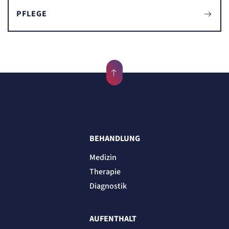
Zweck:
Erkennung, ob bei dem Besucher die Scrolltiefe gemessen wird.
PFLEGE
Cookie Laufzeit:
24 Std.
BEHANDLUNG
Medizin
Therapie
Diagnostik
AUFENTHALT