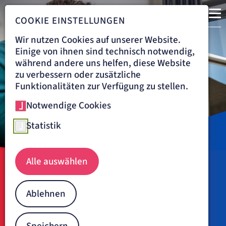
COOKIE EINSTELLUNGEN
Wir nutzen Cookies auf unserer Website.
Einige von ihnen sind technisch notwendig,
während andere uns helfen, diese Website
zu verbessern oder zusätzliche
Funktionalitäten zur Verfügung zu stellen.
Notwendige Cookies
Statistik
Alle auswählen
Navigationspfad
MSK
PFLEGEHEIM
PFLEGEANGEBOT
Unser Pflegeangebot
Ablehnen
Für uns stehen Sie im Mittelpunkt: Wir bieten Fachpflege