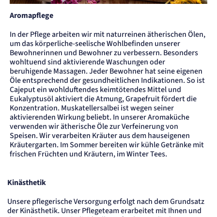
Einverständnis-Cookie
Aromapflege
Name:
cookie_consent
In der Pflege arbeiten wir mit naturreinen ätherischen Ölen,
Anbieter:
um das körperliche-seelische Wohlbefinden unserer
Artemed SE
Bewohnerinnen und Bewohner zu verbessern. Besonders
Zweck:
wohltuend sind aktivierende Waschungen oder
Speichert den Zustimmungsstatus des Benutzers für Cookies auf der aktuellen
beruhigende Massagen. Jeder Bewohner hat seine eigenen
Domäne.
Öle entsprechend der gesundheitlichen Indikationen. So ist
Cookie Laufzeit:
Cajeput ein wohlduftendes keimtötendes Mittel und
1 Jahr
Eukalyptusöl aktiviert die Atmung, Grapefruit fördert die
Konzentration. Muskatellersalbei ist wegen seiner
STATISTIK
aktivierenden Wirkung beliebt. In unserer Aromaküche
Statistik Cookies erfassen Informationen
verwenden wir ätherische Öle zur Verfeinerung von
anonym. Diese Informationen helfen uns
Speisen. Wir verarbeiten Kräuter aus dem hauseigenen
Kräutergarten. Im Sommer bereiten wir kühle Getränke mit
zu verstehen, wie unsere Besucher unsere
frischen Früchten und Kräutern, im Winter Tees.
Website nutzen.
etracker Analytics
Kinästhetik
Name:
Unsere pflegerische Versorgung erfolgt nach dem Grundsatz
_et_coid
der Kinästhetik. Unser Pflegeteam erarbeitet mit Ihnen und
Anbieter: