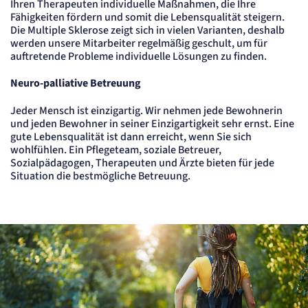
Ihren Therapeuten individuelle Maßnahmen, die Ihre
etracker GmbH
Fähigkeiten fördern und somit die Lebensqualität steigern.
Zweck:
Die Multiple Sklerose zeigt sich in vielen Varianten, deshalb
Cookie Erkennung
werden unsere Mitarbeiter regelmäßig geschult, um für
Cookie Laufzeit:
auftretende Probleme individuelle Lösungen zu finden.
2 Jahre
Neuro-palliative Betreuung
etracker Analytics
Jeder Mensch ist einzigartig. Wir nehmen jede Bewohnerin
Name:
und jeden Bewohner in seiner Einzigartigkeit sehr ernst. Eine
et_allow_cookies
gute Lebensqualität ist dann erreicht, wenn Sie sich
Anbieter:
wohlfühlen. Ein Pflegeteam, soziale Betreuer,
etracker GmbH
Sozialpädagogen, Therapeuten und Ärzte bieten für jede
Zweck:
Situation die bestmögliche Betreuung.
Es erlaubt eTracker Cookies zu setzen.
Cookie Laufzeit:
480 Tage
etracker Analytics
Name:
isSdEnabled
Anbieter:
etracker GmbH