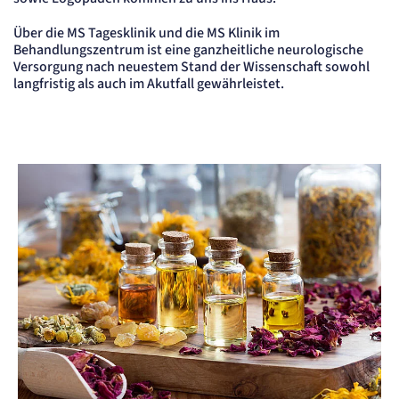
Content-Management-System-
Über die MS Tagesklinik und die MS Klinik im
Cookie
Behandlungszentrum ist eine ganzheitliche neurologische
Versorgung nach neuestem Stand der Wissenschaft sowohl
Name:
langfristig als auch im Akutfall gewährleistet.
fe_typo_user
Anbieter:
TYPO3
Zweck:
Dient der Identifizierung eines Anwenders und der besseren Bedienerführung.
Cookie Laufzeit:
Session
Sitzungs-Cookie
Name:
PHPSESSID
Anbieter:
Artemed SE
Zweck:
Behält die Zustände des Benutzers bei allen Seitenanfragen bei.
Cookie Laufzeit:
Session