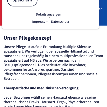
Speichern
nach den individuellen Bedürfnissen der Bewohner und
nach neuesten pflegewissenschaftlichen Erkenntnissen an.
Wohlfühlen und Selbstbestimmung stehen bei uns an erster
Stelle.
Details anzeigen
Impressum
|
Datenschutz
NOTWENDIGE COOKIES
Notwendige Cookies ermöglichen
grundlegende Funktionen und sind für
Unser Pflegekonzept
die einwandfreie Funktion der Website
erforderlich.
Unsere Pflege ist auf die Erkrankung Multiple Sklerose
spezialisiert. Wir verfügen über spezielle Hilfsmittel und
etracker Sitzungs-Cookie
tauschen uns regelmäßig in einem multiprofessionellen Team
spezialisiert auf MS aus. Wir arbeiten nach dem
Bezugspflegemodell. Dies bedeutet, alle Bewohner,
Name:
bekommen feste Ansprechpartner. Das sind
et_oi_v2
Pflegefachpersonen, Pflegeassistenzpersonen und soziale
Anbieter:
Betreuer.
etracker GmbH
Zweck:
Opt-In Cookie speichert die Entscheidung des Besuchers, wenn auf der Seite des
Therapeutische und medizinische Versorgung
Kunden das Tracking Opt-In ausgespielt wird. Wird auch für ein eventuelles Opt-Out
verwendet.
Jeder Bewohner wählt seinen Hausarzt ebenso wie seine
Cookie Laufzeit:
therapeutische Praxis. Hausarzt, Ergo-, Physiotherapeuten
"no" - 50 Jahre, "yes" - 480 Tage
sowie Logopäden kommen zu uns ins Haus.