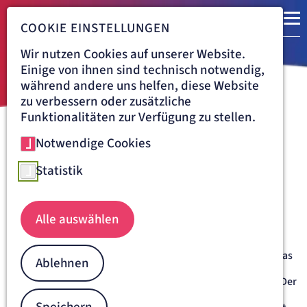
COOKIE EINSTELLUNGEN
Wir nutzen Cookies auf unserer Website.
Einige von ihnen sind technisch notwendig,
während andere uns helfen, diese Website
zu verbessern oder zusätzliche
Funktionalitäten zur Verfügung zu stellen.
Notwendige Cookies
Navigationspfad
MSK
ÜBER UNS
GESCHICHTE
Die Geschichte eines
Statistik
Klostergutes
Alle auswählen
Erstmalig wurde die Anlage des heutigen
Behandlungszentrums
vor über 1000 Jahren
urkundlich
erwähnt. Ende des 15. Jahrhunderts verkaufte die Kirche das
Ablehnen
Gut an einen Maler aus München, der ein Schloss darauf
baute. Im 2. Weltkrieg kam ein Neubau zum Schloss hinzu. Der
entstandene Gebäudekomplex diente während des Kriegs