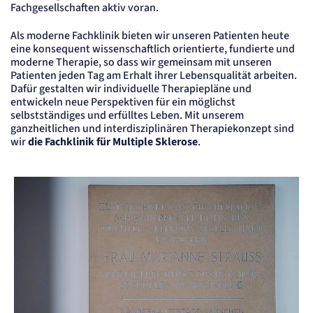
Fachgesellschaften aktiv voran.
Content-Management-System-
Cookie
Als moderne Fachklinik bieten wir unseren Patienten heute
eine konsequent wissenschaftlich orientierte, fundierte und
Name:
moderne Therapie, so dass wir gemeinsam mit unseren
fe_typo_user
Patienten jeden Tag am Erhalt ihrer Lebensqualität arbeiten.
Anbieter:
Dafür gestalten wir individuelle Therapiepläne und
TYPO3
entwickeln neue Perspektiven für ein möglichst
Zweck:
selbstständiges und erfülltes Leben. Mit unserem
Dient der Identifizierung eines Anwenders und der besseren Bedienerführung.
ganzheitlichen und interdisziplinären Therapiekonzept sind
Cookie Laufzeit:
wir
die Fachklinik für Multiple Sklerose
.
Session
Sitzungs-Cookie
Name:
PHPSESSID
Anbieter:
Artemed SE
Zweck:
Behält die Zustände des Benutzers bei allen Seitenanfragen bei.
Cookie Laufzeit:
Session