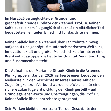
etracker GmbH
Zweck:
Cookie Erkennung
Im Mai 2026 verunglückte der Gründer und
Cookie Laufzeit:
2 Jahre
geschäftsführende Direktor der Artemed, Prof. Dr. Rainer
Salfeld, bei einem Flugunglück tödlich. Sein plötzlicher Tod
etracker Analytics
bedeutete einen tiefen Einschnitt für das Unternehmen.
Rainer Salfeld hat die Artemed über Jahrzehnte hinweg
Name:
et_allow_cookies
aufgebaut und geprägt. Mit unternehmerischem Weitblick,
Innovationskraft und großer Menschlichkeit formte er eine
Anbieter:
etracker GmbH
Krankenhausgruppe, die heute für Qualität, Verantwortung
und Zusammenhalt steht.
Zweck:
Es erlaubt eTracker Cookies zu setzen.
Cookie Laufzeit:
Die Aufnahme der Marianne-Strauß-Klinik in die Artemed-
480 Tage
Klinikgruppe im Januar 2026 markierte einen bedeutenden
Meilenstein in der Geschichte unseres Hauses. Mit der
etracker Analytics
Zugehörigkeit zum Verbund wurden die Weichen für eine
sichere zukünftige Entwicklung der Klinik gestellt – auf
Name:
Grundlage jener Werte und Überzeugungen, die Prof. Dr.
isSdEnabled
Rainer Salfeld über Jahrzehnte geprägt hat.
Anbieter:
etracker GmbH
Sein Wirken bleibt ein zentraler Teil der Geschichte der