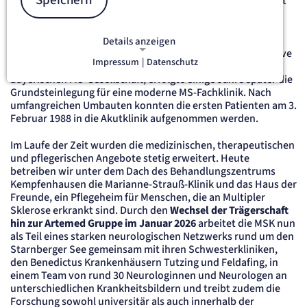
Speichern
zunächst als Lazarett und später als Krankenhaus der Stadt
München.
1979
wurde die Anlage vom der Multiplen Sklerose
Details anzeigen
Gesellschaft – Landesverband Bayern entdeckt. Auf Initiative
Impressum
|
Datenschutz
von Marianne Strauß, der damaligen Schirmherrin der
NOTWENDIGE COOKIES
Bayerischen MS-Gesellschaft, erfolgte einige Jahre später die
Notwendige Cookies ermöglichen
Grundsteinlegung für eine moderne MS-Fachklinik. Nach
grundlegende Funktionen und sind für
umfangreichen Umbauten konnten die ersten Patienten am 3.
die einwandfreie Funktion der Website
Februar 1988 in die Akutklinik aufgenommen werden.
erforderlich.
Im Laufe der Zeit wurden die medizinischen, therapeutischen
und pflegerischen Angebote stetig erweitert. Heute
etracker Sitzungs-Cookie
betreiben wir unter dem Dach des Behandlungszentrums
Kempfenhausen die Marianne-Strauß-Klinik und das Haus der
Name:
Freunde, ein Pflegeheim für Menschen, die an Multipler
et_oi_v2
Sklerose erkrankt sind. Durch den
Wechsel der Trägerschaft
Anbieter:
hin zur Artemed Gruppe im Januar 2026
arbeitet die MSK nun
etracker GmbH
als Teil eines starken neurologischen Netzwerks rund um den
Zweck:
Starnberger See gemeinsam mit ihren Schwesterkliniken,
Opt-In Cookie speichert die Entscheidung des Besuchers, wenn auf der Seite des
Kunden das Tracking Opt-In ausgespielt wird. Wird auch für ein eventuelles Opt-Out
den Benedictus Krankenhäusern Tutzing und Feldafing, in
verwendet.
einem Team von rund 30 Neurologinnen und Neurologen an
Cookie Laufzeit:
unterschiedlichen Krankheitsbildern und treibt zudem die
"no" - 50 Jahre, "yes" - 480 Tage
Forschung sowohl universitär als auch innerhalb der