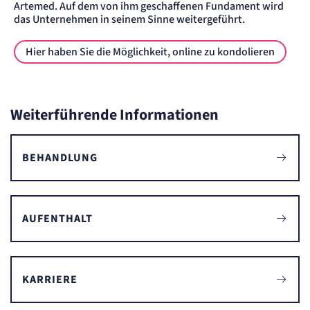
Zweck:
Artemed. Auf dem von ihm geschaffenen Fundament wird
Erkennung, ob bei dem Besucher die Scrolltiefe gemessen wird.
das Unternehmen in seinem Sinne weitergeführt.
Cookie Laufzeit:
24 Std.
Hier haben Sie die Möglichkeit, online zu kondolieren
Weiterführende Informationen
BEHANDLUNG
AUFENTHALT
KARRIERE